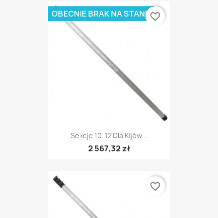
OBECNIE BRAK NA STANIE
favorite_border
Sekcje 10-12 Dla Kijów...
2 567,32 zł
favorite_border