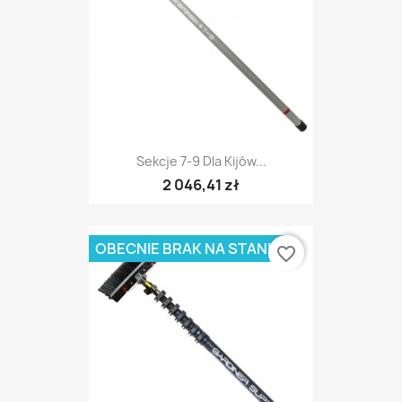
Sekcje 7-9 Dla Kijów...
2 046,41 zł
OBECNIE BRAK NA STANIE
favorite_border