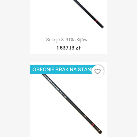
Sekcje 8-9 Dla Kijów...
1 637,13 zł
OBECNIE BRAK NA STANIE
favorite_border