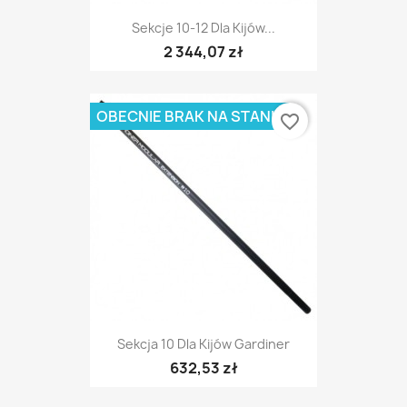
Sekcje 10-12 Dla Kijów...
2 344,07 zł
OBECNIE BRAK NA STANIE
favorite_border
Sekcja 10 Dla Kijów Gardiner
632,53 zł