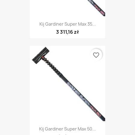
Kij Gardiner Super Max 35...
3 311,16 zł
favorite_border
Kij Gardiner Super Max 50...