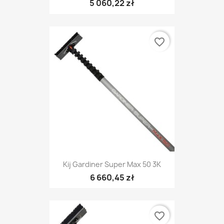
5 060,22 zł
favorite_border
Kij Gardiner Super Max 50 3K
6 660,45 zł
favorite_border