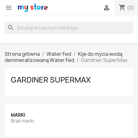
shopping_cart


(0)
search
Strona główna
Water Fed
Kije do mycia wodą
demineralizowaną Water Fed
Gardiner SuperMax
GARDINER SUPERMAX
MARKI
Brak marki