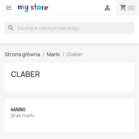
shopping_cart


(0)
search
Strona główna
Marki
Claber
CLABER
MARKI
Brak marki