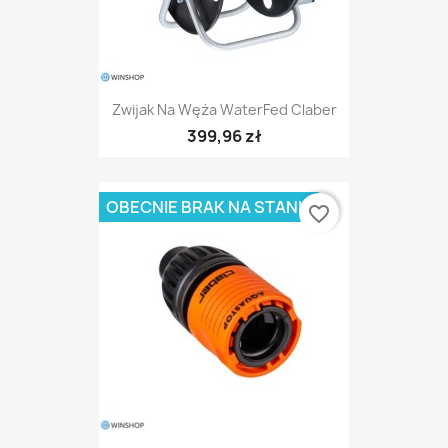
Zwijak Na Węża WaterFed Claber
399,96 zł
OBECNIE BRAK NA STANIE
favorite_border