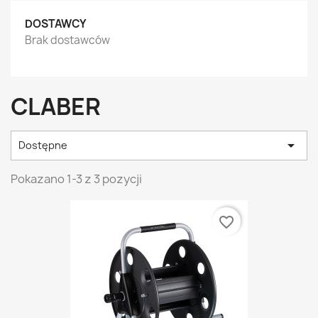
DOSTAWCY
Brak dostawców
CLABER

Dostępne
Pokazano 1-3 z 3 pozycji
favorite_border