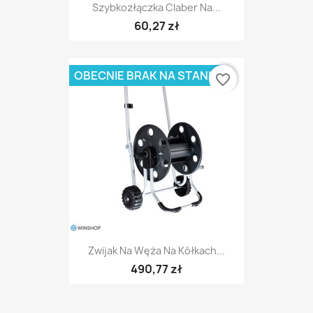
Szybkozłączka Claber Na...
60,27 zł
OBECNIE BRAK NA STANIE
favorite_border
Zwijak Na Węża Na Kółkach...
490,77 zł